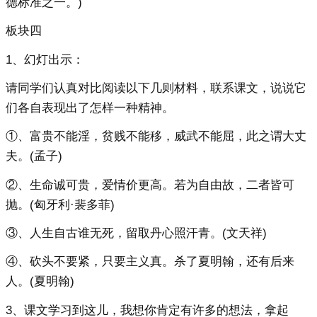
德标准之一。)
板块四
1、幻灯出示：
请同学们认真对比阅读以下几则材料，联系课文，说说它
们各自表现出了怎样一种精神。
①、富贵不能淫，贫贱不能移，威武不能屈，此之谓大丈
夫。(孟子)
②、生命诚可贵，爱情价更高。若为自由故，二者皆可
抛。(匈牙利·裴多菲)
③、人生自古谁无死，留取丹心照汗青。(文天祥)
④、砍头不要紧，只要主义真。杀了夏明翰，还有后来
人。(夏明翰)
3、课文学习到这儿，我想你肯定有许多的想法，拿起