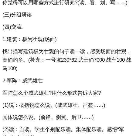
你觉得可以用哪些方式进行研究?(读、看、划、写……)
(三)分组研读
(四)交流。
1.建筑：极为壮观(场面)
找出描写建筑极为壮观的句子读一读，感受场面的壮观，
秦俑的多。(补充：一号坑230*62 武士俑7000 战车100 战
马100)
2.军阵：威武雄壮
军阵怎么个威武雄壮?用什么形式告诉大家?
(1)说：概括说怎么说。(威武雄壮、严整……)
具体说怎么说。(前锋、侧翼、后卫……)
(2)读：自读。学生个别配乐读。集体配乐读。感悟“军