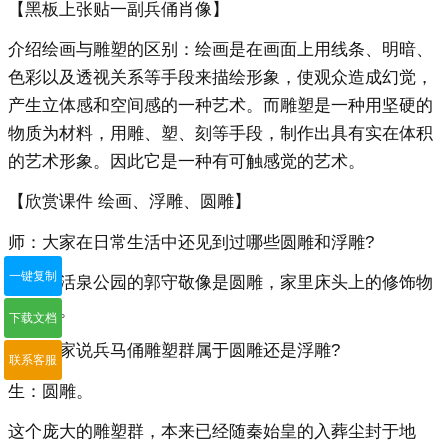
【黑板上张贴一副兵俑肖像】
介绍绘画与雕塑的区别：绘画是在画面上用线条、明暗、
色彩以及透视关系等手段来描绘形象，使观众造成幻觉，
产生立体感和空间感的一种艺术。而雕塑是一种用坚硬的
物质为材料，用雕、塑、刻等手段，制作出具有实在体积
的艺术形象。因此它是一种有可触感觉的艺术。
【欣赏课件 绘画、浮雕、圆雕】
师：大家在日常生活中还见到过哪些圆雕和浮雕?
一键复制
生：达活泉公园的郭守敬像是圆雕，家里床头上的修饰物
是浮雕。
下载文档
师：大家说兵马俑雕塑群属于圆雕还是浮雕?
联系客服
生：圆雕。
这个庞大的雕塑群，本来已经随秦始皇的入葬尘封于地