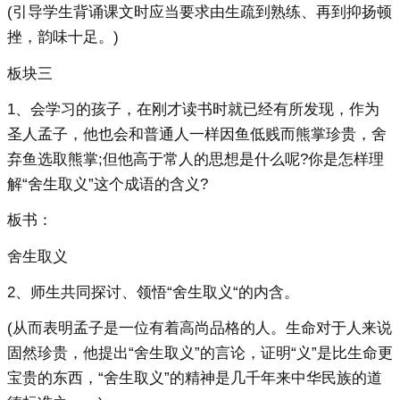
(引导学生背诵课文时应当要求由生疏到熟练、再到抑扬顿
挫，韵味十足。)
板块三
1、会学习的孩子，在刚才读书时就已经有所发现，作为
圣人孟子，他也会和普通人一样因鱼低贱而熊掌珍贵，舍
弃鱼选取熊掌;但他高于常人的思想是什么呢?你是怎样理
解“舍生取义”这个成语的含义?
板书：
舍生取义
2、师生共同探讨、领悟“舍生取义“的内含。
(从而表明孟子是一位有着高尚品格的人。生命对于人来说
固然珍贵，他提出“舍生取义”的言论，证明“义”是比生命更
宝贵的东西，“舍生取义”的精神是几千年来中华民族的道