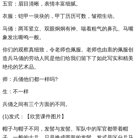
五官：眉目清晰，表情丰富细腻。
衣服：铠甲一块块的，甲丁历历可数，皱褶生动。
马俑：两耳竖立、双眼炯炯有神、喘着粗气的鼻孔、马嘴
象发出嘶鸣一般。
你们的观察真细致，令老师也佩服。老师也由衷的佩服创
造兵马俑的劳动人民是他们给我们留下了如此写实和精美
绝伦的艺术品。
师：兵俑他们都一样吗?
生：不一样
兵俑之间有三个方面的不同。
(1)发式：【欣赏课件图片】
帽子与帽子不同，发髻与发髻。军队中的军官都带着帽
子，一般的士兵，只是挽成圆形的发髻。发式是区分兵马