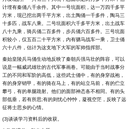
计埋有秦俑八千余件。其中一号坑面积，达一万四千多平
方米，现已挖出两千平方米，出土陶俑一千多件，陶马三
十多匹，战车八乘。二号坑面积六千多平方米，出土战车
八十九乘，骑兵俑二百多件，步兵俑六百多件。三号坑面
积较小，仅五百二十平方米，内有驷马战车一乘，卫士俑
六十八件，估计为这支地下大军的军帅指挥部。
秦始皇陵兵马俑生动地反映了秦朝兵强马壮的阵容，可以
说是一幅威武雄壮的古代军事画卷。可能由于当时战事分
工的不同和军阶的高低，这些武士俑中，有的身穿战袍，
有的身穿销甲，有的骑在马上，有的站立马前，有的伫立
攀弓，有的单腿跪射。他们的面部神态各不相同。有的头
部低垂，若有所思;有的则忧心忡忡，凝视空茫，反映了远
征将士思乡的心情。
(3)谈谈学习资料后的收获。