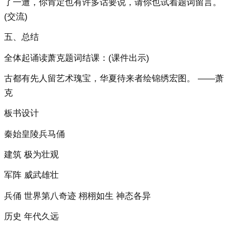
了一遭，你肯定也有许多话要说，请你也试着题词留言。
(交流)
五、总结
全体起诵读萧克题词结课：(课件出示)
古都有先人留艺术瑰宝，华夏待来者绘锦绣宏图。 ——萧
克
板书设计
秦始皇陵兵马俑
建筑 极为壮观
军阵 威武雄壮
兵俑 世界第八奇迹 栩栩如生 神态各异
历史 年代久远