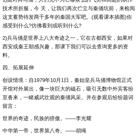
技术所折服，今 天，让我们再次伫立与秦俑坑前，来检阅
这支蓄势待发两千多年的秦国大军吧。(观看课本插图)你
感受到什么?仿佛看到或听到什么?
2)兵马俑是世界上八大奇迹之一，它在古都西安，如果对
西安或秦王朝感兴趣，那课下我们可以去查询更多的资
料。
四、拓展延伸
创设情境：自1979年10月1日，秦始皇兵马俑博物馆正式
开馆对外展出，像一块巨大的磁石，吸引无数中外宾客纷
至沓来，一睹威武壮观的秦俑风采。并在参观后纷纷题词
留言：
世界的奇迹，民族的骄傲。——李光耀
中华第一帝，世界第八奇。——胡绳