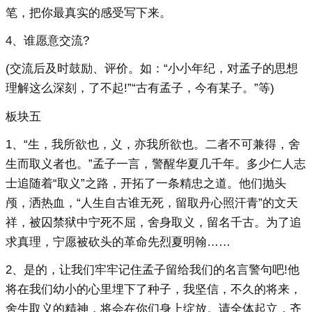
笔，把你最真实的感受写下来。
4、谁愿意交流?
(交流后及时鼓励、评价。如：“小小年纪，对孟子的思想
理解这么深刻，了不起!”“古有孟子，今有某子。”等)
板块五
1、“生，我所欲也，义，亦我所欲也。二者不可兼得，舍
生而取义者也。”孟子一言，警醒华夏几千年。多少仁人志
士追随着“取义”之路，开拓了一条精忠之道。他们抛头
颅，洒热血，“人生自古谁无死，留取丹心照汗青”的文天
祥，被囚禁狱中宁死不屈，舍身取义，留名千古。为了追
求真理，宁愿被砍头的革命先烈夏明翰……
2、是的，让我们牢牢记住孟子留给我们的名言警句吧!他
将在我们幼小的心里埋下了种子，我坚信，不久的将来，
舍生取义的精神，将会在你们身上绽放。请全体起立，齐