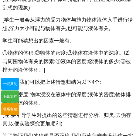
乱想的现象)
[学生一般会从浮力的受力物体与施力物体液体入手进行猜
想,浮力大小可能与物体有关,也可能与液体有关。
学生可能猜想出的因素一般有,
①物体的体积;②物体的密度;③物体在液体中的深度。⑵
与周围物体有关的因素:①液体的密度;②液体的多少;③被
排开的液体体积。]
过分析,我们可以把上述猜想归结为以下4个:
一键复制
物体的密度;物体浸没在液体中的深度;液体的密度;物体排
下载文档
开的液体的体积。
联系客服
(注:要引导学生对提出的这些猜想进行分析、归类,去伪存
真,以便实验探究更加顺利)
为了验证我们的猜想是否正确,我们应该怎样来设计这一实