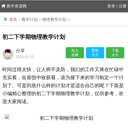
教学资源网
登录
/
注册
首页
>
教学计划
>
物理教学计划
>
初二下学期物理教学计划
分享
加入
复制
下载
收藏
全文
全文
2024-01-12
12:48:46

时间过得太快，让人猝不及防，我们的工作又将在忙碌中
充实着，在喜悦中收获着，该为接下来的学习制定一个计
划了。可是到底什么样的计划才是适合自己的呢？下面是
小编精心整理的初二下学期物理教学计划，仅供参考，欢
迎大家阅读。