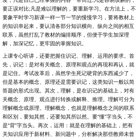
发，凡是自己已经掌握的内容一带而过;凡是容易误解的，
要正误对比;凡是难以理解的，要重新学习。在方法上，不
要象平时学习新课一样一节一节的慢慢学习，要将教材上
的知识串起来，要认清各部分知识横向、纵向之间的相互
联系，虽然打乱了教材的编排顺序，但便于学生加深理
解，加深记忆，更牢固的掌握知识。
上课专心听讲，还要把握住识记、理解、运用的要求。首
先，识记：是对有关概念、原理和观点的再现和再认，就
是记住。考试改革后，虽然学生死记硬背的东西减少了，
但是基本的概念、原理还是需要识记，这类知识一般以简
答题的形式出现。其次，理解，是在识记的基础上，对有
关概念、原理、观点进行转换或解释、推理。理解可分为
理解概念或原理。理解概念，也就是理解概念之间的联系
和区别，要知其然，还要知其所以然。要“懂”字当头，不
是“背”字当头。再次，运用：就是在理解的基础上，把有
关知识应用于新材料、新问题中，分析解决那些教师未曾