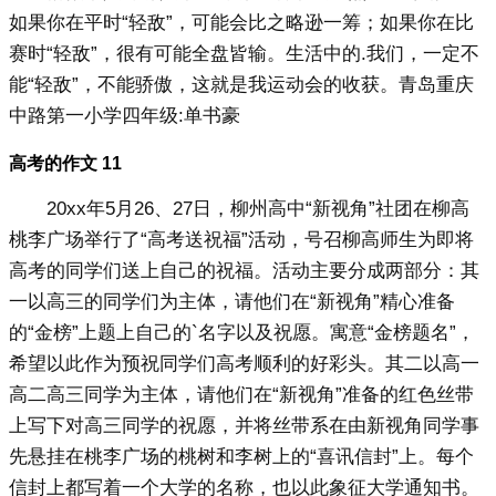
如果你在平时“轻敌”，可能会比之略逊一筹；如果你在比
赛时“轻敌”，很有可能全盘皆输。生活中的.我们，一定不
能“轻敌”，不能骄傲，这就是我运动会的收获。青岛重庆
中路第一小学四年级:单书豪
高考的作文 11
20xx年5月26、27日，柳州高中“新视角”社团在柳高
桃李广场举行了“高考送祝福”活动，号召柳高师生为即将
高考的同学们送上自己的祝福。活动主要分成两部分：其
一以高三的同学们为主体，请他们在“新视角”精心准备
的“金榜”上题上自己的`名字以及祝愿。寓意“金榜题名”，
希望以此作为预祝同学们高考顺利的好彩头。其二以高一
高二高三同学为主体，请他们在“新视角”准备的红色丝带
上写下对高三同学的祝愿，并将丝带系在由新视角同学事
先悬挂在桃李广场的桃树和李树上的“喜讯信封”上。每个
信封上都写着一个大学的名称，也以此象征大学通知书。