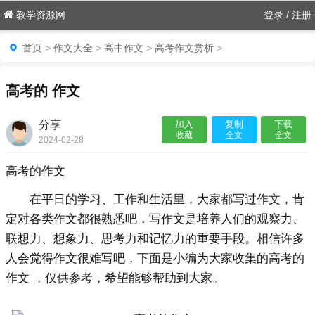
教学资源网
登录
/
注册
首页
>
作文大全
>
高中作文
>
高考作文赏析
>
高考的 作文
分享
加入
复制
下载
收藏
全文
全文
2024-02-28
12:48:47

高考的作文
在平日的学习、工作和生活里，大家都写过作文，肯
定对各类作文都很熟悉吧，写作文是培养人们的观察力、
联想力、想象力、思考力和记忆力的重要手段。相信许多
人会觉得作文很难写吧，下面是小编为大家收集的高考的
作文 ，仅供参考，希望能够帮助到大家。