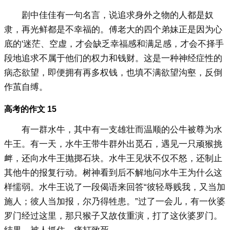
剧中佳佳有一句名言，说追求身外之物的人都是奴
隶，再光鲜都是不幸福的。傅老大的四个弟妹正是因为心
底的'迷茫、空虚，才会缺乏幸福感和满足感，才会不择手
段地追求不属于他们的权力和钱财。这是一种神经症性的
病态欲望，即便拥有再多权钱，也填不满欲望沟壑，反倒
作茧自缚。
高考的作文 15
有一群水牛，其中有一支雄壮而温顺的公牛被尊为水
牛王。有一天，水牛王带牛群外出觅石，遇见一只顽猴挑
衅，还向水牛王抛掷石块。水牛王见状不仅不怒，还制止
其他牛的报复行动。树神看到后不解地问水牛王为什么这
样懦弱。水牛王说了一段偈语来回答“彼轻辱贱我，又当加
施人；彼人当加报，尔乃得牲患。”过了一会儿，有一伙婆
罗门经过这里，那只猴子又故伎重演，打了这伙婆罗门。