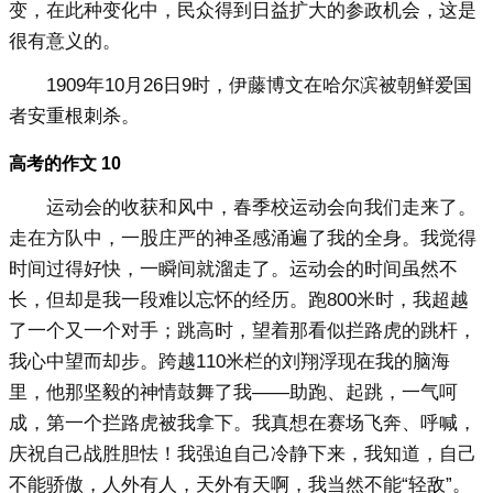
变，在此种变化中，民众得到日益扩大的参政机会，这是
很有意义的。
1909年10月26日9时，伊藤博文在哈尔滨被朝鲜爱国
者安重根刺杀。
高考的作文 10
运动会的收获和风中，春季校运动会向我们走来了。
走在方队中，一股庄严的神圣感涌遍了我的全身。我觉得
时间过得好快，一瞬间就溜走了。运动会的时间虽然不
长，但却是我一段难以忘怀的经历。跑800米时，我超越
了一个又一个对手；跳高时，望着那看似拦路虎的跳杆，
我心中望而却步。跨越110米栏的刘翔浮现在我的脑海
里，他那坚毅的神情鼓舞了我――助跑、起跳，一气呵
成，第一个拦路虎被我拿下。我真想在赛场飞奔、呼喊，
庆祝自己战胜胆怯！我强迫自己冷静下来，我知道，自己
不能骄傲，人外有人，天外有天啊，我当然不能“轻敌”。