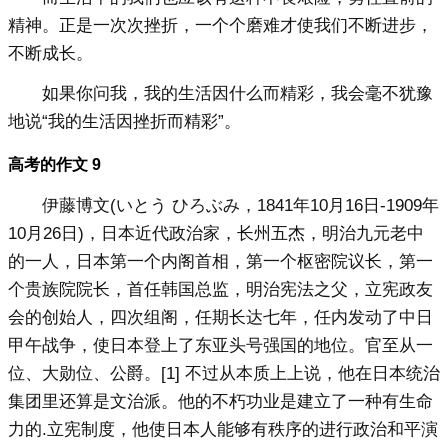
精神。正是一次次挫折，一个个磨难才使我们不断进步，
不断成长。
如果你问我，我的生活因什么而精彩，我会毫不犹豫
地说“我的生活因挫折而精彩”。
高考的作文 9
伊藤博文(いとう ひろぶみ，1841年10月16日-1909年
10月26日)，日本近代政治家，长州五杰，明治九元老中
的一人，日本第一个内阁首相，第一个枢密院议长，第一
个贵族院院长，首任韩国总监，明治宪法之父，立宪政友
会的创始人，四次组阁，任期长达七年，任内发动了中日
甲午战争，使日本登上了东亚头号强国的地位。官至从一
位、大勋位、公爵。[1] 不过从本质上上说，他在日本统治
集团里还算是文治派。他的不朽功业是建立了一种有生命
力的.立宪制度，他使日本人能够有秩序的进行政治和平演