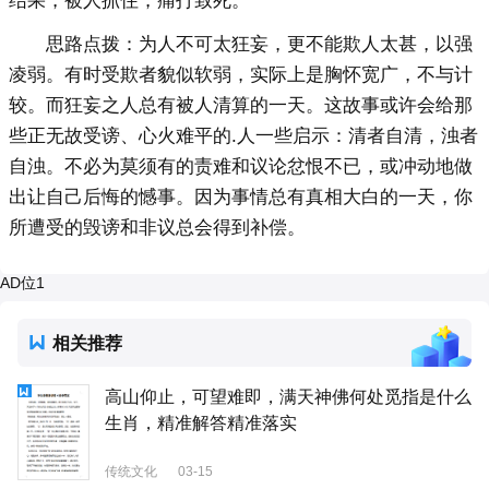
结果，被人抓住，痛打致死。
思路点拨：为人不可太狂妄，更不能欺人太甚，以强
凌弱。有时受欺者貌似软弱，实际上是胸怀宽广，不与计
较。而狂妄之人总有被人清算的一天。这故事或许会给那
些正无故受谤、心火难平的.人一些启示：清者自清，浊者
自浊。不必为莫须有的责难和议论忿恨不已，或冲动地做
出让自己后悔的憾事。因为事情总有真相大白的一天，你
所遭受的毁谤和非议总会得到补偿。
AD位1
相关推荐
高山仰止，可望难即，满天神佛何处觅指是什么
生肖，精准解答精准落实
传统文化
03-15