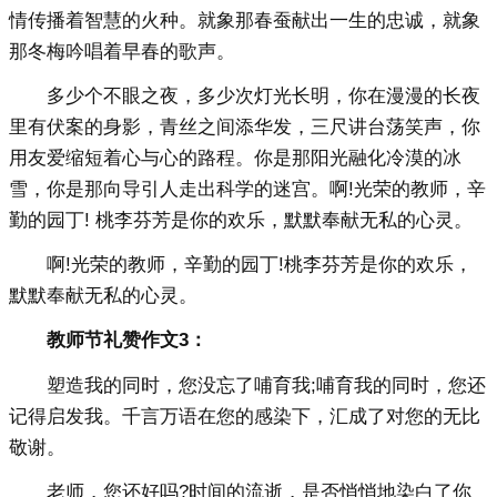
情传播着智慧的火种。就象那春蚕献出一生的忠诚，就象
那冬梅吟唱着早春的歌声。
多少个不眼之夜，多少次灯光长明，你在漫漫的长夜
里有伏案的身影，青丝之间添华发，三尺讲台荡笑声，你
用友爱缩短着心与心的路程。你是那阳光融化冷漠的冰
雪，你是那向导引人走出科学的迷宫。啊!光荣的教师，辛
勤的园丁! 桃李芬芳是你的欢乐，默默奉献无私的心灵。
啊!光荣的教师，辛勤的园丁!桃李芬芳是你的欢乐，
默默奉献无私的心灵。
教师节礼赞作文3：
塑造我的同时，您没忘了哺育我;哺育我的同时，您还
记得启发我。千言万语在您的感染下，汇成了对您的无比
敬谢。
老师，您还好吗?时间的流逝，是否悄悄地染白了你