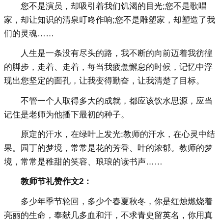
您不是演员，却吸引着我们饥渴的目光;您不是歌唱
家，却让知识的清泉叮咚作响;您不是雕塑家，却塑造了我
们的灵魂……
人生是一条没有尽头的路，我不断的向前迈着我彷徨
的脚步，走着、走着，每当我疲惫懈怠的时候，记忆中浮
现出您坚定的面孔，让我变得勤奋，让我清楚了目标。
不管一个人取得多大的成就，都应该饮水思源，应当
记住是老师为他播下最初的种子。
原定的汗水，在绿叶上发光;教师的汗水，在心灵中结
果。园丁的梦境，常常是花的芳香、叶的浓郁。教师的梦
境，常常是稚甜的笑容、琅琅的读书声……
教师节礼赞作文2：
多少年季节轮回，多少个春夏秋冬，你是红烛燃烧着
亮丽的生命，奉献几多血和汗，不求青史留英名，你用真