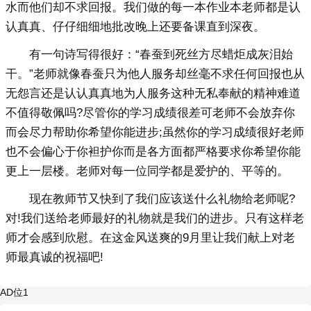
水而他们却不求回报。我们做的每一本作业本老师都是认
认真真、仔仔细细地批改晚上还要备课直到深夜。
有一句诗写得很好：“春蚕到死丝方尽蜡炬成灰泪始
干。”老师就像春蚕只为他人服务却丝毫不求任何回报也从
无怨言还是认认真真地为人服务这种无私奉献的精神难道
不值得敬佩吗?尽管你的学习成绩很差可老师不会放弃你
而会尽力帮助你希望你能进步;虽然你的学习成绩很好老师
也不会偏心于你袒护你而是各方面都严格要求你希望你能
更上一层楼。老师对每一位同学都是爱护的、平等的。
现在教师节又快到了我们应该送什么礼物给老师呢?
对!我们送给老师最好的礼物就是我们的进步。只有这样老
师才会感到欣慰。在这金风送爽的9月里让我们献上对老
师最真诚的祝福吧!
AD位1