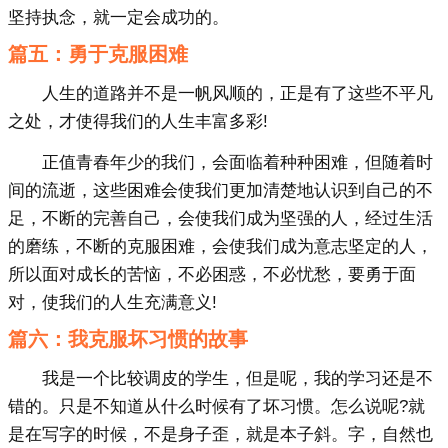
坚持执念，就一定会成功的。
篇五：勇于克服困难
人生的道路并不是一帆风顺的，正是有了这些不平凡
之处，才使得我们的人生丰富多彩!
正值青春年少的我们，会面临着种种困难，但随着时
间的流逝，这些困难会使我们更加清楚地认识到自己的不
足，不断的完善自己，会使我们成为坚强的人，经过生活
的磨练，不断的克服困难，会使我们成为意志坚定的人，
所以面对成长的苦恼，不必困惑，不必忧愁，要勇于面
对，使我们的人生充满意义!
篇六：我克服坏习惯的故事
我是一个比较调皮的学生，但是呢，我的学习还是不
错的。只是不知道从什么时候有了坏习惯。怎么说呢?就
是在写字的时候，不是身子歪，就是本子斜。字，自然也