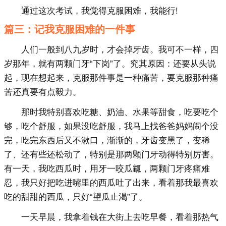
通过这次考试，我觉得克服困难，我能行!
篇三：记我克服困难的一件事
人们一般到八九岁时，才会掉牙齿。我可不一样，四
岁那年，就有两颗门牙“下岗”了。究其原因：还要从头说
起，现在想起来，克服那件事是一种痛苦，要克服那种痛
苦还真要有点毅力。
那时我特别喜欢吃糖、奶油、水果等甜食，吃要吃个
够，吃个舒服，如果没吃舒服，我马上找爸爸妈妈闹个没
完，吃完东西后又不漱口，渐渐的，牙齿变黑了，变稀
了、还有些还松动了，特别是那两颗门牙动得特别厉害。
有一天，我吃西瓜时，用牙一咬瓜瓤，两颗门牙疼痛难
忍，我只好把吃进嘴里的西瓜吐了出来，看着那我最喜欢
吃的甜甜的西瓜，只好“望瓜止渴”了。
一天早晨，我拿着钱在大街上去吃早餐，看着那热气