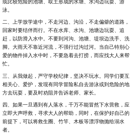
或比较危险的池塘、取土形成的水塘、水沟边玩耍、游
泳。
二、上学放学途中，不走河边、沟沿，不走偏僻的道路，
回家时要结伴而行。不在水库、水沟、池塘边玩耍、追
赶，以防滑入水中。不要到河沟、池塘、堤坝边洗手、洗
脚。大雨天不靠近河流，不强行过沟过河。当自己特别心
爱的物件掉入水中时，不要急着去打捞，而应找大人来帮
忙。
三、从我做起，严守学校纪律，坚决不玩水。同学们要互
相关心、爱护，发现有同学冒险私自去游泳或到危险的地
方去玩耍，要及时劝阻并告诉老师、家长。
四、如果一旦遇到有人落水，千万不能冒然下水营救，应
立即大声呼救，寻求大人的帮助，同时，在保护好自己的
前提下，可以将救生圈、竹竿、木板等漂浮物抛给溺水
者。