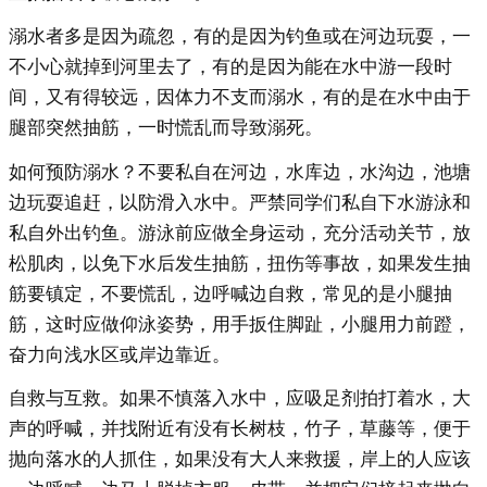
溺水者多是因为疏忽，有的是因为钓鱼或在河边玩耍，一
不小心就掉到河里去了，有的是因为能在水中游一段时
间，又有得较远，因体力不支而溺水，有的是在水中由于
腿部突然抽筋，一时慌乱而导致溺死。
如何预防溺水？不要私自在河边，水库边，水沟边，池塘
边玩耍追赶，以防滑入水中。严禁同学们私自下水游泳和
私自外出钓鱼。游泳前应做全身运动，充分活动关节，放
松肌肉，以免下水后发生抽筋，扭伤等事故，如果发生抽
筋要镇定，不要慌乱，边呼喊边自救，常见的是小腿抽
筋，这时应做仰泳姿势，用手扳住脚趾，小腿用力前蹬，
奋力向浅水区或岸边靠近。
自救与互救。如果不慎落入水中，应吸足剂拍打着水，大
声的呼喊，并找附近有没有长树枝，竹子，草藤等，便于
抛向落水的人抓住，如果没有大人来救援，岸上的人应该