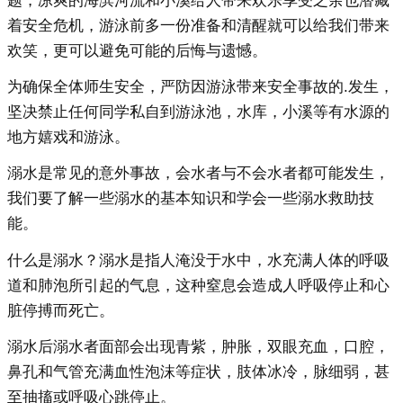
题，凉爽的海滨河流和小溪给人带来欢乐享受之余也潜藏
着安全危机，游泳前多一份准备和清醒就可以给我们带来
欢笑，更可以避免可能的后悔与遗憾。
为确保全体师生安全，严防因游泳带来安全事故的.发生，
坚决禁止任何同学私自到游泳池，水库，小溪等有水源的
地方嬉戏和游泳。
溺水是常见的意外事故，会水者与不会水者都可能发生，
我们要了解一些溺水的基本知识和学会一些溺水救助技
能。
什么是溺水？溺水是指人淹没于水中，水充满人体的呼吸
道和肺泡所引起的气息，这种窒息会造成人呼吸停止和心
脏停搏而死亡。
溺水后溺水者面部会出现青紫，肿胀，双眼充血，口腔，
鼻孔和气管充满血性泡沫等症状，肢体冰冷，脉细弱，甚
至抽搐或呼吸心跳停止。