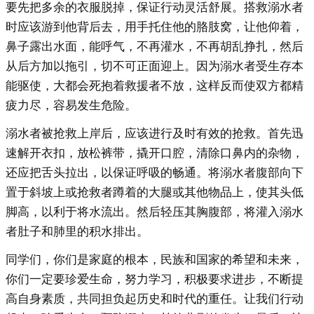
要先把多余的衣服脱掉，保证行动灵活舒展。搭救溺水者
时应该游到他背后去，用手托住他的胳肢窝，让他仰着，
鼻子露出水面，能呼气，不再灌水，不再胡乱挣扎，然后
从后方加以拖引，切不可正面迎上。因为溺水者受生存本
能驱使，大都会死抱着救援者不放，这样反而使双方都精
疲力尽，容易发生危险。
溺水者被抢救上岸后，应该进行及时有效的抢救。首先迅
速解开衣扣，放松裤带，撬开口腔，清除口鼻内的杂物，
还应把舌头拉出，以保证呼吸的畅通。将溺水者腹部向下
置于斜坡上或抢救者蹲着的大腿或其他物品上，使其头低
脚高，以利于将水流出。然后轻压其胸腹部，将灌入溺水
者肚子和肺里的积水排出。
同学们，你们是家庭的根本，民族和国家的希望和未来，
你们一定要珍爱生命，努力学习，积极要求进步，不断提
高自身素质，共同担负起历史和时代的重任。让我们行动