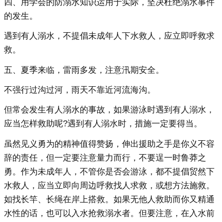
四、用学会的防溺水知识运用于实际，坚决杜绝溺水事件
的发生。
遇到有人溺水，不提倡未成年人下水救人，应立即呼救求
救。
五、夏季来临，雷雨多发，注意汛期安全。
不强行过沟过河，雨天不靠近河流海沟。
但常会发生有人溺水的事故，如果游泳时遇到有人溺水，
应当怎样救助呢?遇到有人溺水时，措施一定要得当。
虽然见义勇为的精神值得赞扬，伸出援助之手是你义不容
辞的责任，但一定要注意量力而行，不要逞一时鲁莽之
勇。作为未成年人，不管你是否会游泳，都不提倡贸然下
水救人，应当立即向周边呼救找人求救，或想方法施救。
如找长竿、长绳在岸上搭救。如果无他人救助而你又精通
水性的话，也可以入水抢救溺水者。但要注意，在入水前