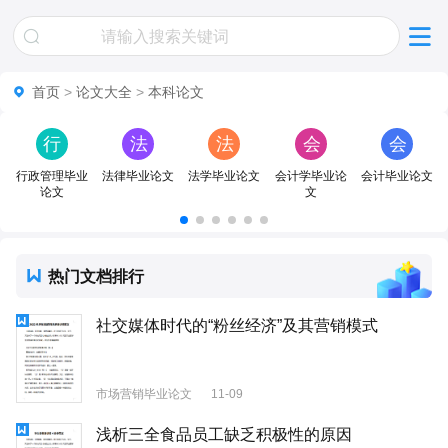
首页
>
论文大全
>
本科论文
行
法
法
会
会
政
律
学
计
计
行政管理毕业
法律毕业论文
法学毕业论文
会计学毕业论
会计毕业论文
论文
文
管
毕
毕
学
毕
理
业
业
毕
业
毕
论
论
业
论
热门文档排行
业
文
文
论
文
社交媒体时代的“粉丝经济”及其营销模式
论
文
文
市场营销毕业论文
11-09
浅析三全食品员工缺乏积极性的原因