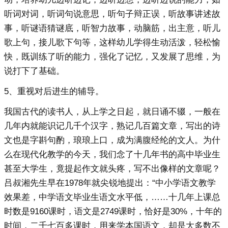
听词对词，听词句说意思，听句子辩正误，听故事讲述故
事，听谜语猜谜底，听智力故事，动脑筋，出主意，听儿
歌上句，接儿歌下句等，这样幼儿学得生动活泼，轻松愉
快，既训练了听的能力，强化了记忆，又发展了思维，为
说打下了基础。
5、重视对后进生的辅导。
我国古代的读书人，从上学之日起，就日诵不辍，一般在
几年内就能识记几千个汉字，熟记几百篇文章，写出的诗
文也是字斟句酌，琅琅上口，成为满腹经纶的文人。为什
么在现代化教学的今天，我们念了十几年书的高中毕业生
甚至大学生，竟提起作文就头疼，写不出像样的文章呢？
吕叔湘先生早在1978年就尖锐地提出：“中小学语文教学
效果差，中学语文毕业生语文水平低，……十几年上课总
时数是9160课时，语文是2749课时，恰好是30%，十年的
时间，二千七百多课时，用来学本国语文，却是大多数不