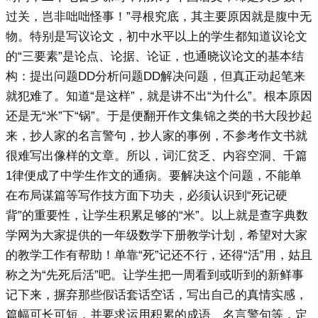
过关，岂非咄咄怪事！”寻根究底，其主要原因就是腹中无
物。特别是写议论文，初中水平以上的学生都知道议论文
的“三要素”是论点、论据、论证，也通晓议论文的基本结
构：提出问题DD分析问题DD解决问题，但真正动起笔来
就犯难了。知道“是这样”，就是讲不出“为什么”。根本原因
还是无“米”下“锅”。于是便翻开作文集锦之类的书大段抄起
来，抄人家的名言警句，抄人家的事例，不参考作文书就
很难写出像样的文章。所以，词汇贫乏、内容空洞、千篇
1律便成了中学生作文的通病。要解决这个问题，不能单
在布局谋篇等写作技方面下功夫，必须认识到“死记硬
背”的重要性，让学生积累足够的“米”。以上就是查字典数
学网为大家提供的一年级数学下册教学计划，希望对大家
的教学工作有帮助！单靠“死”记还不行，还得“活”用，姑且
称之为“先死后活”吧。让学生把一周看到或听到的新鲜事
记下来，摒弃那些假话套话空话，写出自己的真情实感，
篇幅可长可短，并要求运用积累的成语、名言警句等，定