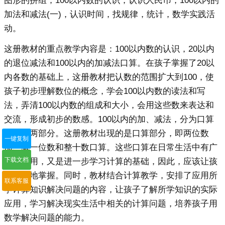
图形的拼组，100以内数的认识，认识人民币，100以内的
加法和减法(一)，认识时间，找规律，统计，数学实践活
动。
这册教材的重点教学内容是：100以内数的认识，20以内
的退位减法和100以内的加减法口算。在孩子掌握了20以
内各数的基础上，这册教材把认数的范围扩大到100，使
孩子初步理解数位的概念，学会100以内数的读法和写
法，弄清100以内数的组成和大小，会用这些数来表达和
交流，形成初步的数感。100以内的加、减法，分为口算
和笔算两部分。这册教材出现的是口算部分，即两位数
一键复制
加、减一位数和整十数口算。这些口算在日常生活中有广
下载文档
泛的应用，又是进一步学习计算的基础，因此，应该让孩
子很好地掌握。同时，教材结合计算教学，安排了应用所
联系客服
学计算知识解决问题的内容，让孩子了解所学知识的实际
应用，学习解决现实生活中相关的计算问题，培养孩子用
数学解决问题的能力。