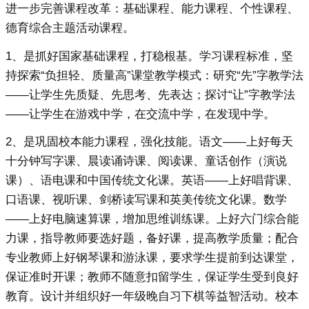
进一步完善课程改革：基础课程、能力课程、个性课程、
德育综合主题活动课程。
1、是抓好国家基础课程，打稳根基。学习课程标准，坚
持探索“负担轻、质量高”课堂教学模式：研究“先”字教学法
——让学生先质疑、先思考、先表达；探讨“让”字教学法
——让学生在游戏中学，在交流中学，在发现中学。
2、是巩固校本能力课程，强化技能。语文——上好每天
十分钟写字课、晨读诵诗课、阅读课、童话创作（演说
课）、语电课和中国传统文化课。英语——上好唱背课、
口语课、视听课、剑桥读写课和英美传统文化课。数学
——上好电脑速算课，增加思维训练课。上好六门综合能
力课，指导教师要选好题，备好课，提高教学质量；配合
专业教师上好钢琴课和游泳课，要求学生提前到达课堂，
保证准时开课；教师不随意扣留学生，保证学生受到良好
教育。设计并组织好一年级晚自习下棋等益智活动。校本